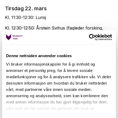
Tirsdag 22. mars
Kl. 11:30-12:30: Lunsj​
Kl. 12:30-12:50: Årstein Svihus (fagleder forsking,
Museum Vest) og Per Kristian Sebak (avd. direktør
for Bergens Sjøfartsmuseum i Museum Vest:
Velkommen og litt om verftsbyen Bergen.
Denne nettsiden anvender cookies
Kl. 12:50-13:20: Thorbjørn Thaarup, inspektør ved
M/S Museet for Søfart: Museet i hullet – dokken,
Vi bruker informasjonskapsler for å gi innhold og
værftshistorien og byens sjæl
annonser et personlig preg, for å levere sosiale
mediefunksjoner og for å analysere trafikken vår. Vi deler
Kl. 13:20-13:50: Ann Kristin Ramstrøm, avd. leiar
dessuten informasjon om hvordan du bruker nettstedet
Tekstilindustrimuseet/ Fagleg leiar og nestleiar
vårt, med partnerne våre innen sosiale medier,
MUHO: Industri- og verftshistorie, tematikk som
annonsering og analysearbeid, som kan kombinere den
muliggjør fellesprosjekt på tvers av museer og
med annen informasjon du har gjort tilgjengelig for dem,
institusjoner?
eller som de har samlet inn gjennom din bruk av
tjenestene deres.
Kl. 13:50-14:00: Pause