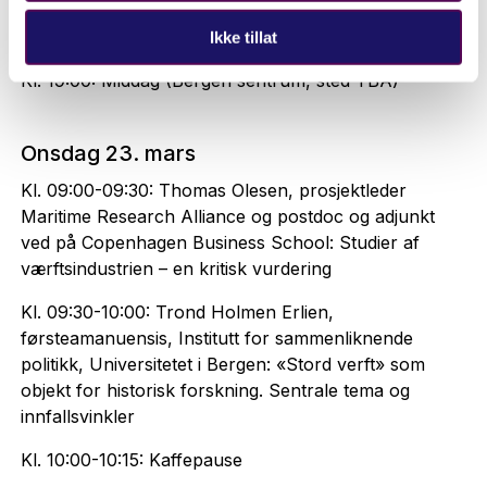
koloniagenter og møtet med afrikanske
verftsarbeidere i Kongostaten (1879-1908)
Ikke tillat
Kl. 19:00: Middag (Bergen sentrum, sted TBA)
Onsdag 23. mars
Kl. 09:00-09:30: Thomas Olesen, prosjektleder
Maritime Research Alliance og postdoc og adjunkt
ved på Copenhagen Business School: Studier af
værftsindustrien – en kritisk vurdering
Kl. 09:30-10:00: Trond Holmen Erlien,
førsteamanuensis, Institutt for sammenliknende
politikk, Universitetet i Bergen: «Stord verft» som
objekt for historisk forskning. Sentrale tema og
innfallsvinkler
Kl. 10:00-10:15: Kaffepause