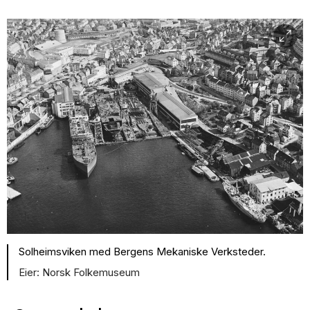
Solheimsviken med Bergens Mekaniske Verksteder.
Norsk Folkemuseum