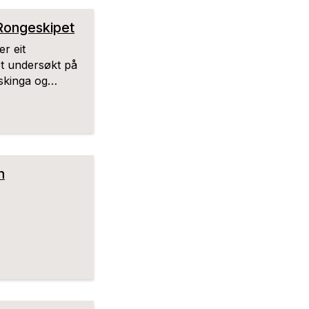
 Rongeskipet
er eit
et undersøkt på
skinga og
n