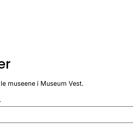
er
alle museene i Museum Vest.
r