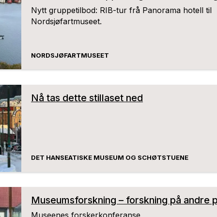
Nytt gruppetilbod: RIB-tur frå Panorama hotell til
Nordsjøfartmuseet.
NORDSJØFARTMUSEET
Nå tas dette stillaset ned
DET HANSEATISKE MUSEUM OG SCHØTSTUENE
Museumsforskning – forskning på andre 
Museenes forskerkonferanse