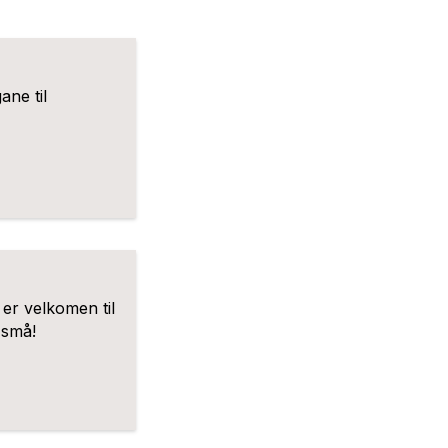
ane til
 er velkomen til
 små!