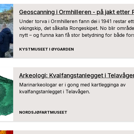
Geoscanning i Ormhilleren - på jakt etter
Under torva i Ormhilleren fann dei i 1941 restar ett
vikingskip, det såkalla Rongeskipet. No blir områd
nytt – og funna kan få stor betydning for både for
framtida til Kystmuseet
KYSTMUSEET I ØYGARDEN
Arkeologi: Kvalfangstanlegget i Telavåge
Marinarkeologar er i gong med kartlegginga av
kvalfangstanlegget i Telavågen.
NORDSJØFARTMUSEET