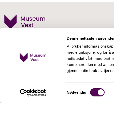
Stiftelsen Museum Vest
Denne nettsiden anvende
Besøksadresse
Vi bruker informasjonskapsl
Lyngneset 4a, 5302 Strusshamn
mediefunksjoner og for å a
nettstedet vårt, med part
Telefon:
53 00 61 00
kombinere den med annen in
E-post:
post@museumvest.no
gjennom din bruk av tjene
Facebook
Instagram
Youtube
LinkedIn
Samtykkevalg
Nødvendig