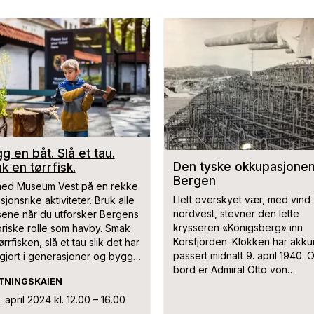
g en båt. Slå et tau.
Den tyske okkupasjonen
k en tørrfisk.
Bergen
 med Museum Vest på en rekke
I lett overskyet vær, med vind 
isjonsrike aktiviteter. Bruk alle
nordvest, stevner den lette
ene når du utforsker Bergens
krysseren «Königsberg» inn
oriske rolle som havby. Smak
Korsfjorden. Klokken har akku
ørrfisken, slå et tau slik det har
passert midnatt 9. april 1940. 
t gjort i generasjoner og bygg
bord er Admiral Otto von
egen båt.
TNINGSKAIEN
Schrader, som for bare en m
siden ble utnevnt til «Admiral
. april
2024
kl. 12.00 – 16.00
Norwegishce Westküste». Nå