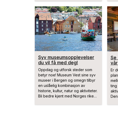
Syv museumsopplevelser
Se 
du vil få med deg!
vår
Oppdag og utforsk steder som
Er d
betyr noe! Museum Vest sine syv
plan
museer i Bergen og omegn tilbyr
mell
en uslåelig kombinasjon av
ting
historie, kultur, natur og aktiviteter.
akti
Bli bedre kjent med Norges rike
Den 
kyst-, fiskeri- og sjøfartshistorie,
mus
den sterke krigshistorien og
komm
verdensarven som restaureres for
ste
våre kommende generasjoner. I