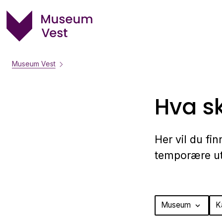
Museum Vest
Hva sk
Her vil du fi
temporære uts
Fant
Museum
K
expand_more
ingen
arrangementer