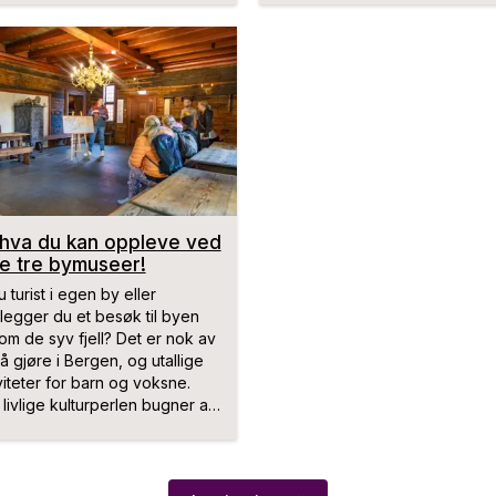
leder han Kampgruppe 8 som 
som oppgave å erobre Berge
områdene rundt.
hva du kan oppleve ved
e tre bymuseer!
u turist i egen by eller
legger du et besøk til byen
om de syv fjell? Det er nok av
 å gjøre i Bergen, og utallige
viteter for barn og voksne.
livlige kulturperlen bugner av
eer, og på våre bymuseer
er du tett på historiene - og
dene som betyr noe!