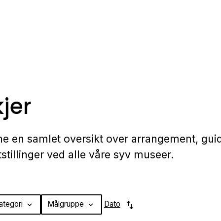
jer
nne en samlet oversikt over arrangement, gui
tillinger ved alle våre syv museer.
ategori
Målgruppe
Dato
swap_vert
expand_more
expand_more