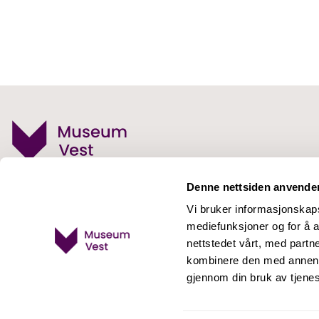
tillegg til spennende utstillinger
tilbyr vi også flotte kafé og
turmuligheter - enten du kommer
alene, med en god venn eller
familien.
Stiftelsen Museum Vest
Denne nettsiden anvende
Besøksadresse
Vi bruker informasjonskapsl
Lyngneset 4a, 5302 Strusshamn
mediefunksjoner og for å a
nettstedet vårt, med part
Telefon:
53 00 61 00
kombinere den med annen in
E-post:
post@museumvest.no
gjennom din bruk av tjene
Facebook
Instagram
Youtube
LinkedIn