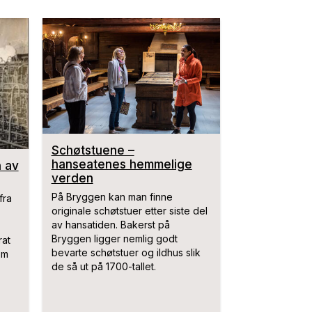
Schøtstuene –
hanseatenes hemmelige
 av
verden
På Bryggen kan man finne
fra
originale schøtstuer etter siste del
av hansatiden. Bakerst på
Bryggen ligger nemlig godt
rat
bevarte schøtstuer og ildhus slik
Om
de så ut på 1700-tallet.
åned