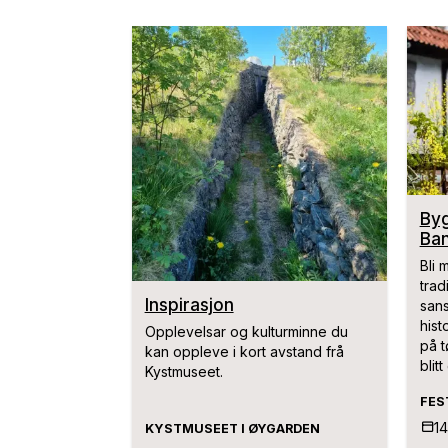
Byg
Ban
Bli
trad
Inspirasjon
sans
hist
Opplevelsar og kulturminne du
på t
kan oppleve i kort avstand frå
blit
Kystmuseet.
din 
FES
14
KYSTMUSEET I ØYGARDEN