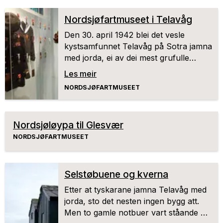
Nordsjøfartmuseet i Telavåg
Den 30. april 1942 blei det vesle
kystsamfunnet Telavåg på Sotra jamna
med jorda, ei av dei mest grufulle
hendingane i norsk krigshistorie.
Les meir
NORDSJØFARTMUSEET
Nordsjøløypa til Glesvær
NORDSJØFARTMUSEET
Selstøbuene og kverna
Etter at tyskarane jamna Telavåg med
jorda, sto det nesten ingen bygg att.
Men to gamle notbuer vart ståande på