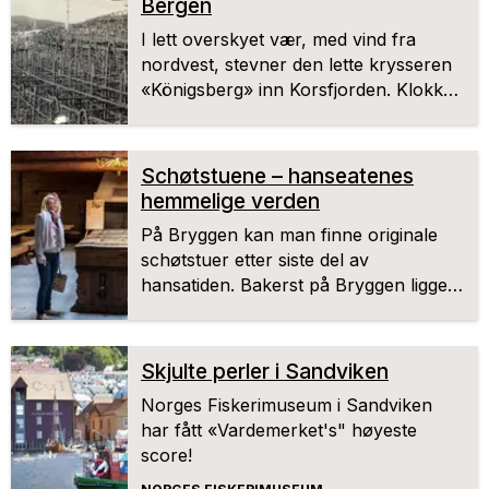
Bergen
I lett overskyet vær, med vind fra
nordvest, stevner den lette krysseren
«Königsberg» inn Korsfjorden. Klokken
har akkurat passert midnatt 9. april
1940. Om bord er Admiral Otto von
Schrader, som for bare en måned
Schøtstuene – hanseatenes
siden ble utnevnt til «Admiral
hemmelige verden
Norwegishce Westküste». Nå leder
På Bryggen kan man finne originale
han Kampgruppe 8 som har som
schøtstuer etter siste del av
oppgave å erobre Bergen og
hansatiden. Bakerst på Bryggen ligger
områdene rundt.
nemlig godt bevarte schøtstuer og
ildhus slik de så ut på 1700-tallet.
Skjulte perler i Sandviken
Norges Fiskerimuseum i Sandviken
har fått «Vardemerket's" høyeste
score!