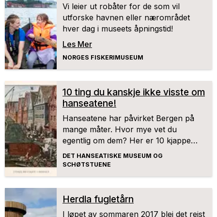
Vi leier ut robåter for de som vil
historiene - og stedene som betyr noe!
utforske havnen eller nærområdet
hver dag i museets åpningstid!
Les Mer
NORGES FISKERIMUSEUM
10 ting du kanskje ikke visste om
hanseatene!
Hanseatene har påvirket Bergen på
mange måter. Hvor mye vet du
egentlig om dem? Her er 10 kjappe
fakta!
DET HANSEATISKE MUSEUM OG
SCHØTSTUENE
Herdla fugletårn
I løpet av sommaren 2017 blei det reist