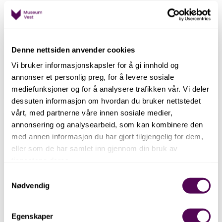
Turar
På Herdla finst det fleire gode
turalternativ. Det som særpregar alle
Denne nettsiden anvender cookies
er utsynet og nærleiken til sjøen.
Vi bruker informasjonskapsler for å gi innhold og
Les meir
annonser et personlig preg, for å levere sosiale
HERDLA MUSEUM
mediefunksjoner og for å analysere trafikken vår. Vi deler
dessuten informasjon om hvordan du bruker nettstedet
vårt, med partnerne våre innen sosiale medier,
Det Hanseatiske Museum og
annonsering og analysearbeid, som kan kombinere den
Schøtstuene
med annen informasjon du har gjort tilgjengelig for dem,
Hanseatene er for lengst borte fra
eller som de har samlet inn gjennom din bruk av
Bryggen. Likevel har de vært med å
tjenestene deres.
forme Bergen til den byen den er i dag.
Samtykkevalg
Nødvendig
Les mer
DET HANSEATISKE MUSEUM OG
SCHØTSTUENE
Egenskaper