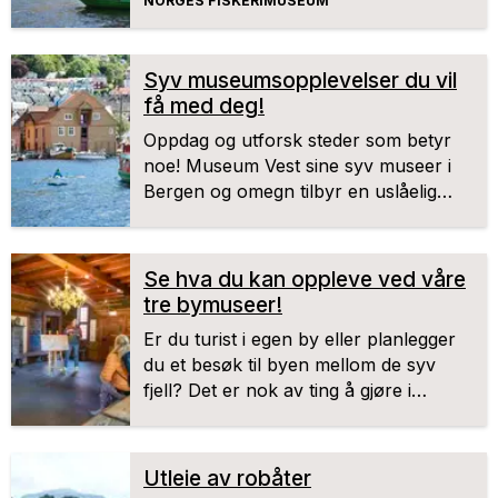
NORGES FISKERIMUSEUM
Syv museumsopplevelser du vil
få med deg!
Oppdag og utforsk steder som betyr
noe! Museum Vest sine syv museer i
Bergen og omegn tilbyr en uslåelig
kombinasjon av historie, kultur, natur
og aktiviteter. Bli bedre kjent med
Norges rike kyst-, fiskeri- og
Se hva du kan oppleve ved våre
sjøfartshistorie, den sterke
tre bymuseer!
krigshistorien og verdensarven som
Er du turist i egen by eller planlegger
restaureres for våre kommende
du et besøk til byen mellom de syv
generasjoner. I tillegg til spennende
fjell? Det er nok av ting å gjøre i
utstillinger tilbyr vi også flotte kafé og
Bergen, og utallige aktiviteter for barn
turmuligheter - enten du kommer
og voksne. Den livlige kulturperlen
alene, med en god venn eller familien.
bugner av museer, og på våre
Utleie av robåter
bymuseer kommer du tett på