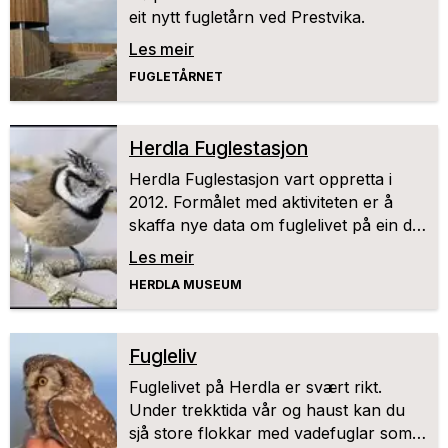
eit nytt fugletårn ved Prestvika.
Les meir
FUGLETÅRNET
Herdla Fuglestasjon
Herdla Fuglestasjon vart oppretta i
2012. Formålet med aktiviteten er å
skaffa nye data om fuglelivet på ein del
av Herdla som tidligare har vore
Les meir
mindre kjend.
HERDLA MUSEUM
Fugleliv
Fuglelivet på Herdla er svært rikt.
Under trekktida vår og haust kan du
sjå store flokkar med vadefuglar som