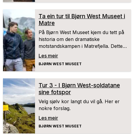
Ta ein tur til Bjørn West Museet i
Matre
På Bjørn West Museet kjem du tett på
historia om den dramatiske
motstandskampen i Matrefjella. Dette
var ei av dei siste krigshendingane i
Les meir
Europa under andre verdskrigen.
BJØRN WEST MUSEET
Tur 3 - I Bjørn West-soldatane
sine fotspor
Velg sjølv kor langt du vil gå. Her er
nokre forslag.
Les meir
BJØRN WEST MUSEET