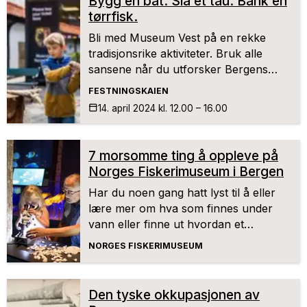
Bygg en båt. Slå et tau. Bank en
tørrfisk.
Bli med Museum Vest på en rekke
tradisjonsrike aktiviteter. Bruk alle
sansene når du utforsker Bergens
historiske rolle som havby. Smak på
FESTNINGSKAIEN
tørrfisken, slå et tau slik det har blitt
14. april
2024
kl. 12.00 – 16.00
gjort i generasjoner og bygg din egen
båt.
7 morsomme ting å oppleve på
Norges Fiskerimuseum i Bergen
Har du noen gang hatt lyst til å eller
lære mer om hva som finnes under
vann eller finne ut hvordan et
fiskeoppdrett fungerer?
NORGES FISKERIMUSEUM
Den tyske okkupasjonen av