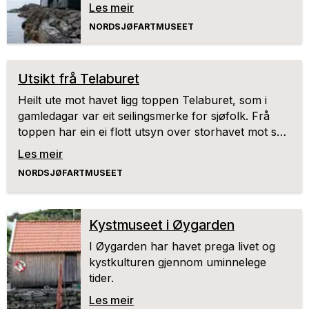
Selstø.
Les meir
NORDSJØFARTMUSEET
Utsikt frå Telaburet
Heilt ute mot havet ligg toppen Telaburet, som i
gamledagar var eit seilingsmerke for sjøfolk. Frå
toppen har ein ei flott utsyn over storhavet mot sør
og vest, og over Telavåg og Nordsjøfartmuseet.
Les meir
NORDSJØFARTMUSEET
Kystmuseet i Øygarden
I Øygarden har havet prega livet og
kystkulturen gjennom uminnelege
tider.
Les meir