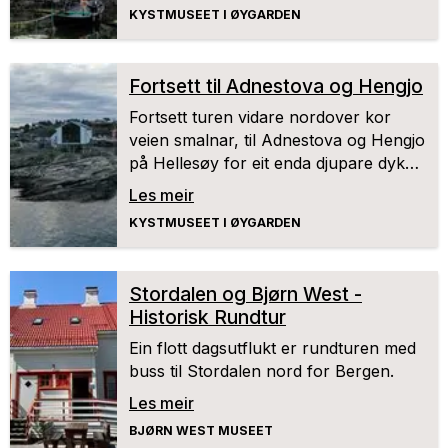
KYSTMUSEET I ØYGARDEN
Fortsett til Adnestova og Hengjo
Fortsett turen vidare nordover kor
veien smalnar, til Adnestova og Hengjo
på Hellesøy for eit enda djupare dykk i
kulturarven vår.
Les meir
KYSTMUSEET I ØYGARDEN
Stordalen og Bjørn West -
Historisk Rundtur
Ein flott dagsutflukt er rundturen med
buss til Stordalen nord for Bergen.
Les meir
BJØRN WEST MUSEET