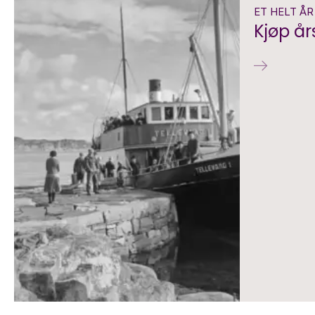
ET HELT Å
Kjøp år