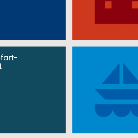
fart-
t