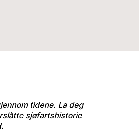
gjennom tidene. La deg
rslåtte sjøfartshistorie
d.