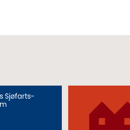
 Sjøfarts-
um