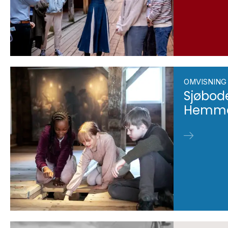
OMVISNING 
Sjøbod
Hemme