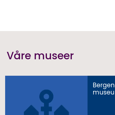
Våre museer
Bergens
muse