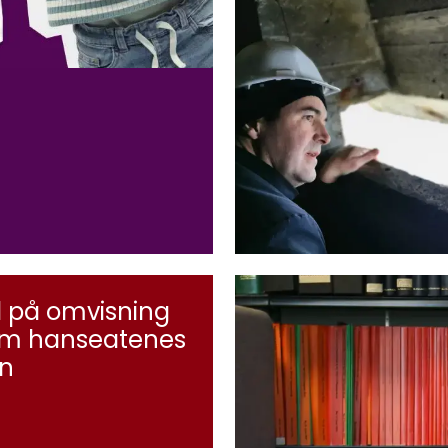
d på omvisning
m hanseatenes
n