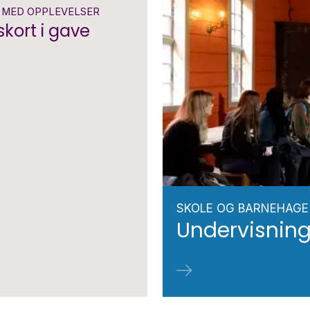
R MED OPPLEVELSER
skort i gave
SKOLE OG BARNEHAGE
Undervisning